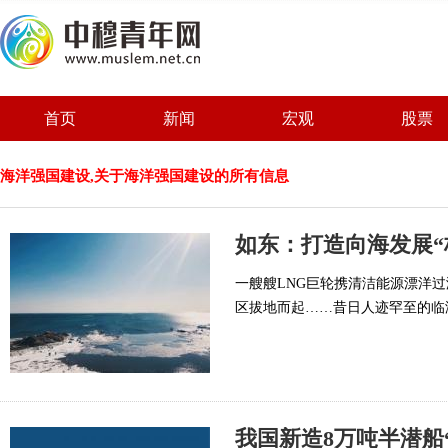
首页
新闻
宏观
股票
海洋强国建设,关于海洋强国建设的所有信息
如东：打造向海发展“
一艘艘LNG巨轮携清洁能源漂洋
区拔地而起……昔日人迹罕至的临
我国新造8万吨半潜船