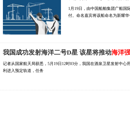
1月19日，由中国船舶集团广船
付。命名嘉宾将该船命名为新耀华
我国成功发射海洋二号D星 该星将推动
海洋
记者从国家航天局获悉，5月19日12时03分，我国在酒泉卫星发射中
利进入预定轨道，任务