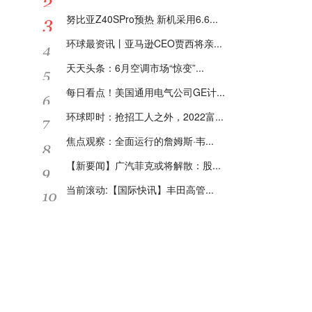
努比亚Z40SPro预热 新机采用6.6...
环球最资讯丨亚马逊CEO贾西将亲...
天天头条：6月空调市场“惊变”...
每日看点！美国通用电气公司GE计...
环球即时：抢招工人之外，2022富...
焦点观察：全面运行的詹姆斯·韦...
【新要闻】广汽菲克或将解散：股...
当前滚动:【国际快讯】丰田高管...
精彩推送
贾跃亭新增恢复执行案件 累计被...
realme真我GT2大师探索版开售 ...
因发布违法广告 索尼中国公司被...