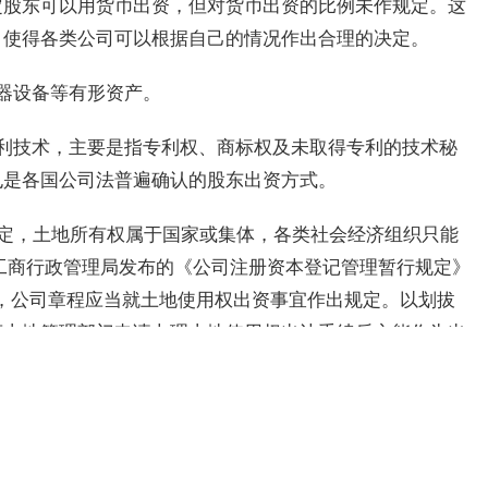
定股东可以用货币出资，但对货币出资的比例未作规定。这
，使得各类公司可以根据自己的情况作出合理的决定。
器设备等有形资产。
利技术，主要是指专利权、商标权及未取得专利的技术秘
也是各国公司法普遍确认的股东出资方式。
规定，土地所有权属于国家或集体，各类社会经济组织只能
国家工商行政管理局发布的《公司注册资本登记管理暂行规定》
的，公司章程应当就土地使用权出资事宜作出规定。以划拔
府土地管理部门申请办理土地使用权出让手续后方能作为出
为国有土地后方能作为出资;农村和城市郊区的集体所有的
级人民政府登记注册，核发证书，确认所有权后方能作为出