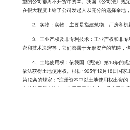
型的公司都离不开货币资本。我国《公司法》规
在很大程度上给了公司发起人以充分的选择余地
2、实物：实物，主要是指建筑物、厂房和机
3、工业产权及非专利技术：工业产权和非专
密和技术决窍等，它们都属于无形资产的范畴，
4、土地使用权：依我国《宪法》第10条的
依法获得土地使用权。根据1995年12月18日
第12条的规定："注册资本中以土地使用权出资
土地使用权出资的，使用要应当向市、县人民政
资，城市规划区内的集体所有的土地应当先依法征
土地(除法律规定属于国家所有的以外)应当经县
资。"
发行股票为什么股本增加?