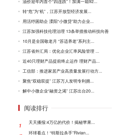
油价迎年内首个“四连跌”！加满一箱92...
转“危”为“机”，江苏开放型经济发展...
用活纾困助企 溧阳“小微贷”助力企业...
江苏加强科技伦理治理 13条举措推动科技向善
10月是全国敬老月 “苏适养老”系列主...
江苏省外汇局：优化企业汇率风险管理 ...
近40只理财产品提前终止运作 理财产品...
工信部：推进家居产业高质量发展行动方...
聚焦“双稳双提” 江苏万人发明专利拥...
解中小微企业“融资之渴” 江苏出台20...
阅读排行
天天播报:4万亿的代价！揭秘苹果...
环球看点！“特斯拉杀手”Rivian...