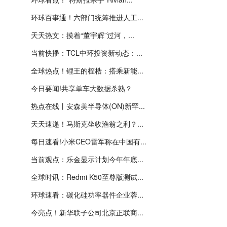
环球百事通！六部门统筹推进人工...
天天热文：摸着“董宇辉”过河，...
当前快播：TCL中环投资新动态：...
全球热点！锂王的桎梏：搭乘新能...
今日要闻!共享单车大数据杀熟？
热点在线丨安森美半导体(ON)新罕...
天天速递！马斯克坐收渔翁之利？...
每日速看!小米CEO雷军称在中国有...
当前观点：乐金显示计划今年年底...
全球时讯：Redmi K50至尊版测试...
环球速看：碳化硅功率器件企业蓉...
今亮点！新华联子公司北京正联商...