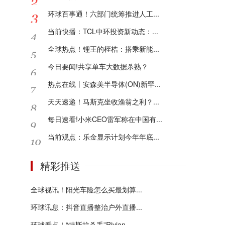
环球百事通！六部门统筹推进人工...
当前快播：TCL中环投资新动态：...
全球热点！锂王的桎梏：搭乘新能...
今日要闻!共享单车大数据杀熟？
热点在线丨安森美半导体(ON)新罕...
天天速递！马斯克坐收渔翁之利？...
每日速看!小米CEO雷军称在中国有...
当前观点：乐金显示计划今年年底...
精彩推送
全球视讯！阳光车险怎么买最划算...
环球讯息：抖音直播整治户外直播...
环球看点！“特斯拉杀手”Rivian...