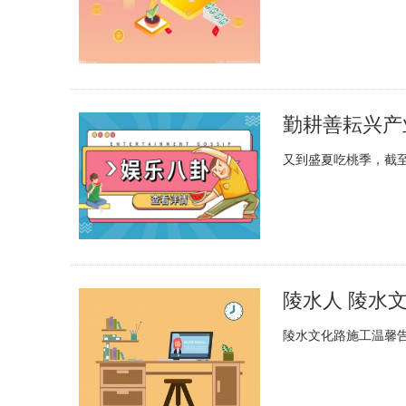
又到盛夏吃桃季，截至
陵水人 陵水
陵水文化路施工温馨