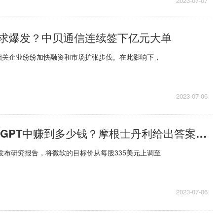
2023-07-07
求爆发？中贝通信连续签下亿元大单
相关企业纷纷加快融资和市场扩张步伐。在此影响下，
2023-07-06
微软能从ChatGPT中赚到多少钱？摩根士丹利给出答案：至少900亿美元
)发布研究报告，将微软的目标价从每股335美元上调至
2023-07-06