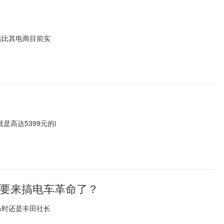
远比其电商目前实
是高达5399元的i
丰田要来搞电车革命了？
当时还是丰田社长