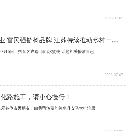
2023-07-07
勤耕善耘兴产业 富民强链树品牌 江苏持续推动乡村一二三产业融合发展
7月5日，抖音客户端 阳山水蜜桃 话题相关播放量已
2023-07-07
文化路施工，请小心慢行！
告示各位市民朋友：由我司负责的陵水县安马大排沟黑