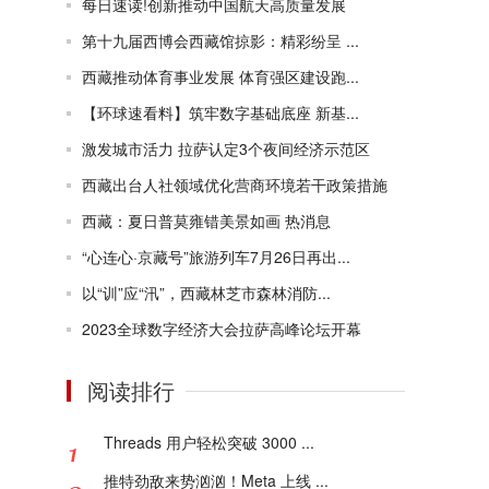
每日速读!创新推动中国航天高质量发展
第十九届西博会西藏馆掠影：精彩纷呈 ...
西藏推动体育事业发展 体育强区建设跑...
【环球速看料】筑牢数字基础底座 新基...
激发城市活力 拉萨认定3个夜间经济示范区
西藏出台人社领域优化营商环境若干政策措施
西藏：夏日普莫雍错美景如画 热消息
“心连心·京藏号”旅游列车7月26日再出...
以“训”应“汛”，西藏林芝市森林消防...
2023全球数字经济大会拉萨高峰论坛开幕
阅读排行
Threads 用户轻松突破 3000 ...
推特劲敌来势汹汹！Meta 上线 ...