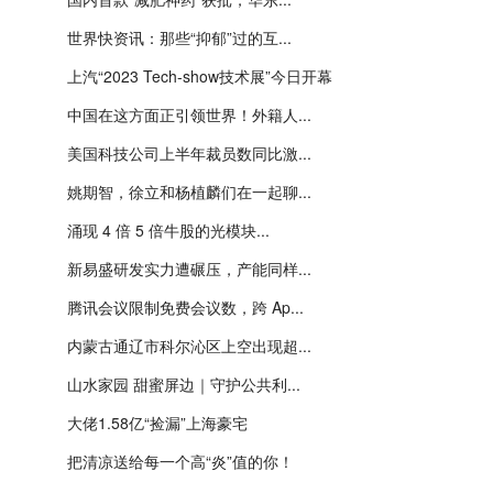
世界快资讯：那些“抑郁”过的互...
上汽“2023 Tech-show技术展”今日开幕
中国在这方面正引领世界！外籍人...
美国科技公司上半年裁员数同比激...
姚期智，徐立和杨植麟们在一起聊...
涌现 4 倍 5 倍牛股的光模块...
新易盛研发实力遭碾压，产能同样...
腾讯会议限制免费会议数，跨 Ap...
内蒙古通辽市科尔沁区上空出现超...
山水家园 甜蜜屏边｜守护公共利...
大佬1.58亿“捡漏”上海豪宅
把清凉送给每一个高“炎”值的你！