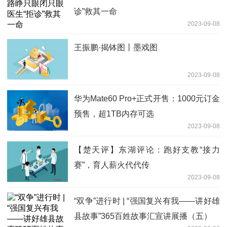
诊”救其一命
2023-09-08
王振鹏·揭钵图丨墨戏图
2023-09-08
华为Mate60 Pro+正式开售：1000元订金
预售，超1TB内存可选
2023-09-08
【楚天评】东湖评论：跑好支教“接力
赛”，育人薪火代代传
2023-09-08
“双争”进行时 | “强国复兴有我——讲好雄
县故事”365百姓故事汇宣讲展播（五）