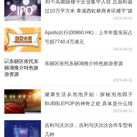
30个高能级楼宇企业集中入驻 总面积超
过10万平方米 青浦西虹桥商务区楼宇“拔
2023-09-01
节生长”
Apollo出行(00860.HK)：上半年股东应占
亏损7740.4万港元
2023-08-31
东丽区依托东丽湖推介特色旅游资源
2023-08-31
健康生活从泡泡开始：探秘泡泡因子
BUBBLEPOP的神奇之处 具体是什么情
2023-08-31
况?
吉利与沃尔沃，吉利与沃尔沃合作车型有
几种