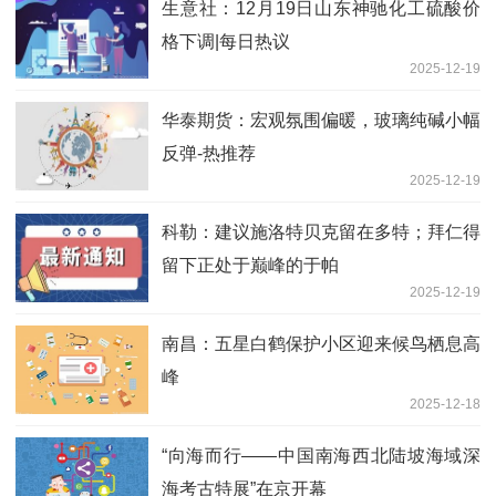
生意社：12月19日山东神驰化工硫酸价
格下调|每日热议
2025-12-19
华泰期货：宏观氛围偏暖，玻璃纯碱小幅
反弹-热推荐
2025-12-19
科勒：建议施洛特贝克留在多特；拜仁得
留下正处于巅峰的于帕
2025-12-19
南昌：五星白鹤保护小区迎来候鸟栖息高
峰
2025-12-18
“向海而行——中国南海西北陆坡海域深
海考古特展”在京开幕