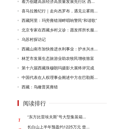
着力创建高原经济高质量发展先行区 西...
喜马拉雅纪行｜走向杰罗布，遇见云雾雨...
西藏阿里：玛旁雍错湖畔唱响警民“和谐歌”
北京专家在西藏乡村义诊：愿发挥所长服...
乌苏村探访记
西藏山南市加快推进水利事业：护水兴水...
林芝市发展生态旅游业助农牧民增收致富
第十六届西藏珠穆朗玛摄影大展终评完成
中国代表在人权理事会阐述中方在巴勒斯...
西藏：鸟瞰普莫雍错
阅读排行
“东方比雷埃夫斯”号大型集装箱...
长白山上半年预盈约1225万元 曾...