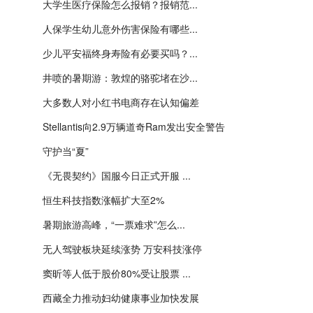
大学生医疗保险怎么报销？报销范...
人保学生幼儿意外伤害保险有哪些...
少儿平安福终身寿险有必要买吗？...
井喷的暑期游：敦煌的骆驼堵在沙...
大多数人对小红书电商存在认知偏差
Stellantis向2.9万辆道奇Ram发出安全警告
守护当“夏”
《无畏契约》国服今日正式开服 ...
恒生科技指数涨幅扩大至2%
暑期旅游高峰，“一票难求”怎么...
无人驾驶板块延续涨势 万安科技涨停
窦昕等人低于股价80%受让股票 ...
西藏全力推动妇幼健康事业加快发展