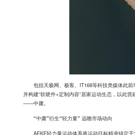
包括天极网、极客、IT168等科技类媒体此前
并构建“软硬件+定制内容”居家运动生态，以此
——中庸。
“中庸”衍生“轻力量” 远瞻市场动向
AEKE轻力量运动体系将运动目标精准锚定于“