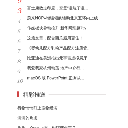
富士康败走印度，究竟“谁坑了谁...
蔚来NOP+增强领航辅助北京五环内上线
传媒板块异动拉升 新华网涨超7%
这篇文章，配合西瓜服用更佳！
《婴幼儿配方乳粉产品配方注册管...
比亚迪在美洲推出元宇宙虚拟展厅
我爱我家杭州动荡 地产中介行...
macOS 版 PowerPoint 正测试...
精彩推送
得物悄悄盯上宠物经济
滴滴的焦虑
刚刚，Keep 上市，时隔两年再见...