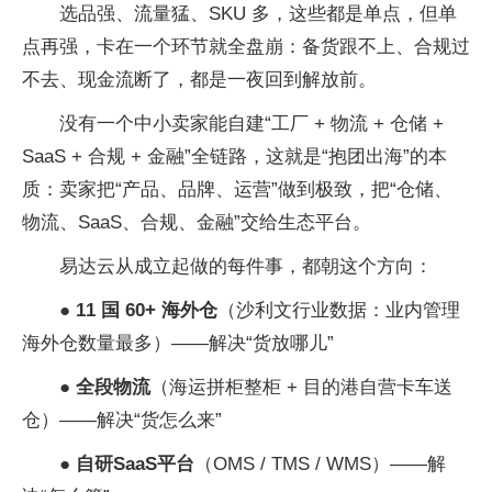
选品强、流量猛、SKU 多，这些都是单点，但单
点再强，卡在一个环节就全盘崩：备货跟不上、合规过
不去、现金流断了，都是一夜回到解放前。
没有一个中小卖家能自建“工厂 + 物流 + 仓储 +
SaaS + 合规 +
金融”全链路，这就是“抱团出海”的本
质：卖家把“产品、品牌、运营”做到极致，把“仓储、
物流、SaaS、合规、
金融”交给生态
平
台。
易达云从成立起做的每件事，都朝这个方向：
● 11 国 60+ 海外仓
（沙利文行业数据：业内管理
海外仓数量最多）——解决“货放哪儿”
● 全段物流
（海运拼柜整柜 + 目的港自营卡车送
仓）——解决“货怎么来”
● 自研SaaS
平
台
（OMS / TMS / WMS）——解