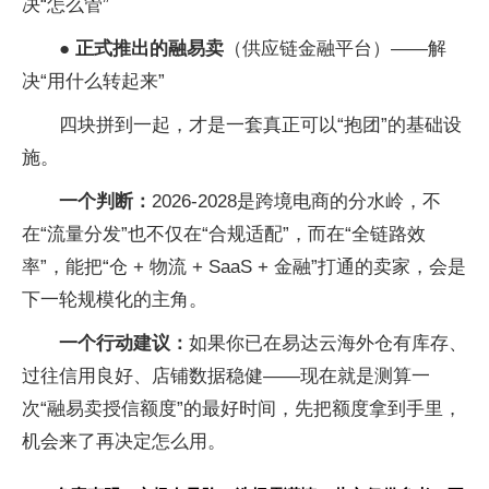
决“怎么管”
● 正式推出的融易卖
（供应链
金融
平
台）——解
决“用什么转起来”
四块拼到一起，才是一套真正可以“抱团”的基础设
施。
一个判断：
2026-2028是跨境电商的分水岭，不
在“流量分发”也不仅在“合规适配”，而在“全链路效
率”，能把“仓 + 物流 + SaaS +
金融”打通的卖家，会是
下一轮规模化的主角。
一个行动建议：
如果你已在易达云海外仓有库存、
过往信用良好、店铺数据稳健——现在就是测算一
次“融易卖授信
额度”的最好时间，先把
额度拿到手里，
机会来了再决定怎么用。