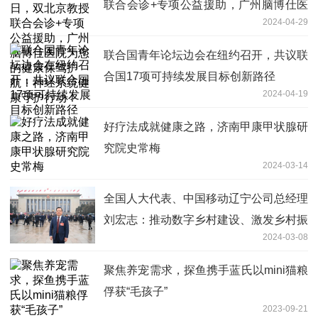
联合会诊+专项公益援助，广州脑博仕医
2024-04-29
院为您的健康保驾护航！神经系统健康守
护行动！
联合国青年论坛边会在纽约召开，共议联
合国17项可持续发展目标创新路径
2024-04-19
好疗法成就健康之路，济南甲康甲状腺研
究院史常梅
2024-03-14
全国人大代表、中国移动辽宁公司总经理
刘宏志：推动数字乡村建设、激发乡村振
2024-03-08
兴“数智力量”
聚焦养宠需求，探鱼携手蓝氏以mini猫粮
俘获“毛孩子”
2023-09-21