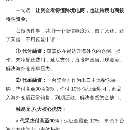
一句话：
让资金看得懂跨境电商，也让跨境电商接
得住资金。
它做两件事，共用一个授信
额度池，借了又还、还
了又借，不用反复申请：
① 代付融资：
覆盖你在易达云海外仓的仓储、操
作、末端配送费用，延后支付，直接释放当月现金流。
解决海外仓账单压力。
② 代采融资：
平
台资金方作为出口主体帮你采
购，垫付高至90%货款，你付 10% 保证金即可，商品
入海外仓后正常销售，到期还款。解决备货资金缺口。
融易卖.八大核心优势：
√ 代采垫付高至90%：
保证金最低 10%，剩余
平
台
资金方作为出口主体垫付