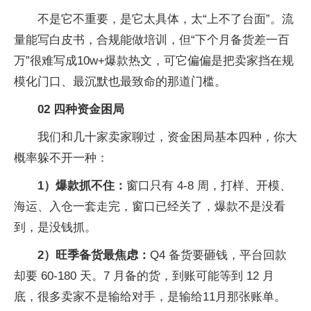
不是它不
重要，是它太具体，太“上不了
台面”。流
量能写白皮书，合规能做培训，但“下个月备货差一百
万”很难写成10w+爆款热文，可它偏偏是把卖家挡在规
模化门口、最沉默也最致命的那道门槛。
02 四种资金困局
我们和几十家卖家聊过，资金困局基本四种，你大
概率躲不开一种：
1）爆款抓不住：
窗口只有 4-8 周，打样、开模、
海运、入仓一套走完，窗口已经关了，爆款不是没看
到，是没钱抓。
2）旺季备货最焦虑：
Q4 备货要砸钱，
平
台
回款
却要 60-180 天。7 月备的货，到账可能等到 12 月
底，很多卖家不是输给对手，是输给11月那张账单。