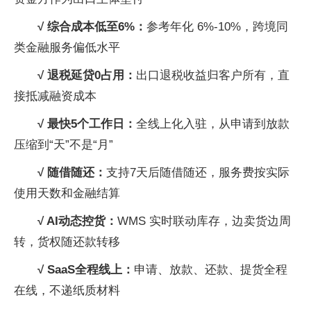
√ 综合成本低至6%：
参考年化 6%-10%，跨境同
类
金融服务偏低水
平
√ 退税延贷0占用：
出口退税
收益归客户所有，直
接抵减融资成本
√ 最快5个工作日：
全线上化入驻，从申请到
放款
压缩到“天”不是“月”
√ 随借随还：
支持7天后随借随还，服务费按实际
使用天数和
金融结算
√ AI动态控货：
WMS 实时联动库存，边卖货边周
转，货权随还款转移
√ SaaS全程线上：
申请、
放款、还款、提货全程
在线，不递纸质材料