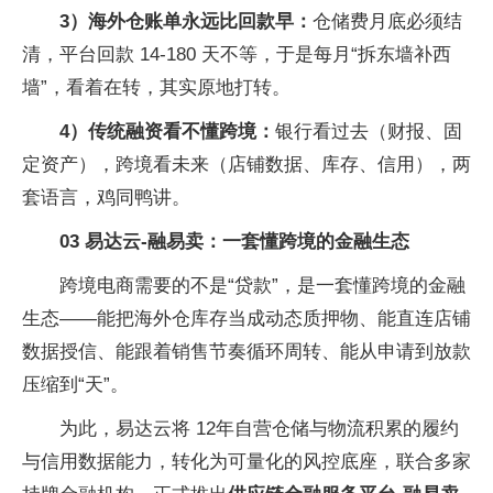
3）海外仓账单永远比
回款早：
仓储费月底必须结
清，
平
台
回款 14-180 天不等，于是每月“拆东墙补西
墙”，看着在转，其实原地打转。
4）传统融资看不懂跨境：
银行看过去（财报、固
定资产），跨境看未来（店铺数据、库存、信用），两
套语言，鸡同鸭讲。
03 易达云-融易卖：一套懂跨境的
金融生态
跨境电商需要的不是“贷款”，是一套懂跨境的
金融
生态——能把海外仓库存当成动态质押物、能直连店铺
数据授信、能跟着销售节奏循环周转、能从申请到
放款
压缩到“天”。
为此，易达云将 12年自营仓储与物流积累的履约
与信用数据能力，转化为可量化的风控底座，联合多家