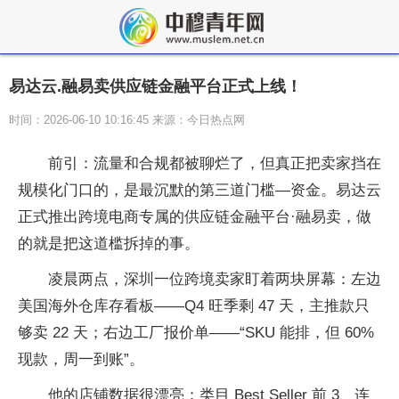
易达云.融易卖供应链金融平台正式上线！
时间：2026-06-10 10:16:45 来源：今日热点网
前引：流量和合规都被聊烂了，但真正把卖家挡在
规模化门口的，是最沉默的第三道门槛—资金。易达云
正式推出跨境电商专属的供应链
金融
平
台·融易卖，做
的就是把这道槛拆掉的事。
凌晨两点，深圳一位跨境卖家盯着两块屏幕：左边
美国海外仓库存看板——Q4 旺季剩 47 天，主推款只
够卖 22 天；右边工厂报价单——“SKU 能排，但 60%
现款，周一到账”。
他的店铺数据很漂亮：类目 Best Seller 前 3、连