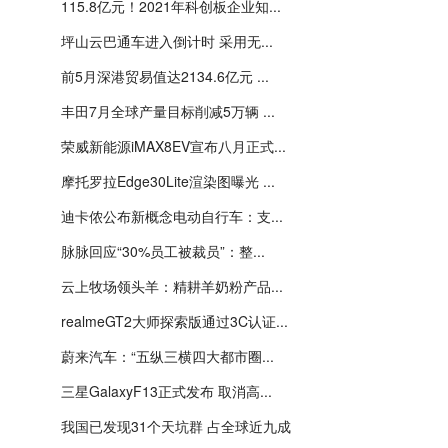
115.8亿元！2021年科创板企业知...
坪山云巴通车进入倒计时 采用无...
前5月深港贸易值达2134.6亿元 ...
丰田7月全球产量目标削减5万辆 ...
荣威新能源iMAX8EV宣布八月正式...
摩托罗拉Edge30Lite渲染图曝光 ...
迪卡侬公布新概念电动自行车：支...
脉脉回应“30%员工被裁员”：整...
云上牧场领头羊：精耕羊奶粉产品...
realmeGT2大师探索版通过3C认证...
蔚来汽车：“五纵三横四大都市圈...
三星GalaxyF13正式发布 取消高...
我国已发现31个天坑群 占全球近九成