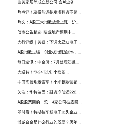
曲美家居等成立新公司 含AI业务
热点评！建投能源拟定增募资不超...
热文：A股三大指数放量上涨！沪...
债市公告精选 |建业地产预期中...
大行评级｜美银：下调比亚迪电子...
A股指数走强，创业板指涨逾2%，...
每日速讯：中金所：7月处理违反...
大逆转！“9·24”以来 小盘基...
丰田高管炮轰雷军！小米极致营销...
关注：华特达因：融资净偿还222...
A股股票回购一览：4家公司披露回...
即时看！特斯拉车载电子龙头企业...
博威合金是什么行业的股票？历年...