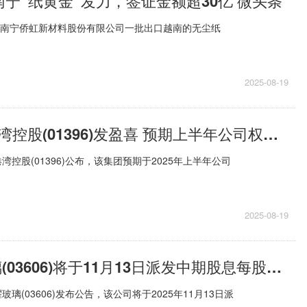
南宁“纸黄金”发力，签证金额超30亿 微头条
为南宁侨虹新材料股份有限公司一批出口越南的无尘纸
2025-08-19
快看点丨粤港湾控股(01396)发盈喜 预期上半年公司权益股东应占利润不少于9亿元 同比扭亏为盈
湾控股(01396)公布，该集团预期于2025年上半年公司
2025-08-19
快报:福耀玻璃(03606)将于11月13日派发中期股息每股0.9元
玻璃(03606)发布公告，该公司将于2025年11月13日派