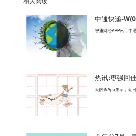
相关阅读
智通财经APP讯，中通快
热讯:枣强回
天眼查App显示，近