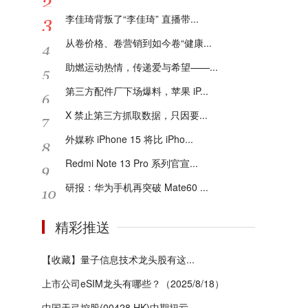
李佳琦背叛了“李佳琦” 直播带...
从卷价格、卷营销到如今卷“健康...
助燃运动热情，传递爱与希望——...
第三方配件厂下场爆料，苹果 iP...
X 禁止第三方抓取数据，只因要...
外媒称 iPhone 15 将比 iPho...
Redmi Note 13 Pro 系列官宣...
研报：华为手机再突破 Mate60 ...
精彩推送
【收藏】量子信息技术龙头股有这...
上市公司eSIM龙头有哪些？（2025/8/18）
中国天弓控股(00428.HK)中期扭亏...