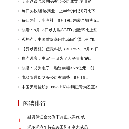
衡水盈晟包装制品有限公司成立 注册资...
每日热议!普洛药业：上半年净利润同比下...
每日热门：生意社：8月19日内蒙金鄂博无...
快看：8月18日动力煤CCTD 指数环比上涨
观热点：中国首款商用电动固定翼飞机加...
【异动提醒】儒竞科技（301525）8月19日...
焦点观察：书写“一切为了人民健康”的...
快播：艾为电子：融资余额3.28亿元，创...
电源管理IC龙头公司有哪些（8月18日）
中国天弓控股(00428.HK)中期扭亏为盈至3...
阅读排行
融资保证金比例下调正式实施 或...
沃尔沃汽车将在美国和加拿大裁员...