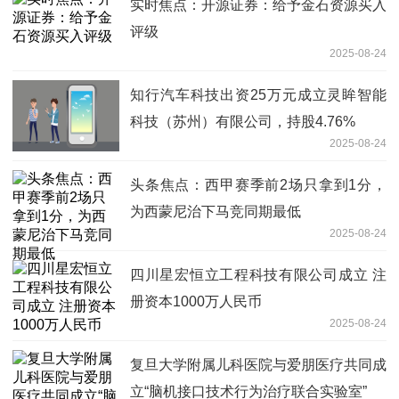
实时焦点：开源证券：给予金石资源买入
评级
2025-08-24
知行汽车科技出资25万元成立灵眸智能
科技（苏州）有限公司，持股4.76%
2025-08-24
头条焦点：西甲赛季前2场只拿到1分，
为西蒙尼治下马竞同期最低
2025-08-24
四川星宏恒立工程科技有限公司成立 注
册资本1000万人民币
2025-08-24
复旦大学附属儿科医院与爱朋医疗共同成
立“脑机接口技术行为治疗联合实验室”