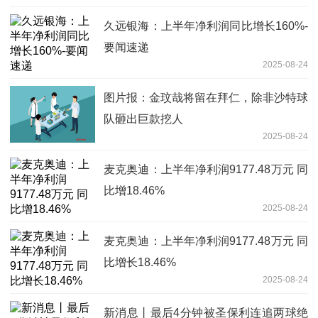
久远银海：上半年净利润同比增长160%-
要闻速递
2025-08-24
图片报：金玟哉将留在拜仁，除非沙特球
队砸出巨款挖人
2025-08-24
麦克奥迪：上半年净利润9177.48万元 同
比增18.46%
2025-08-24
麦克奥迪：上半年净利润9177.48万元 同
比增长18.46%
2025-08-24
新消息丨最后4分钟被圣保利连追两球绝