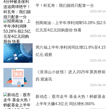
平！科瓦奇：我们踢得只配拿一分
2025-08-24
招商南油：上半年净利润降53.28% 拟2.5
亿元至4亿元回购股份 快看
2025-08-24
周六福上半年净利润同比增11.9%至4.15
亿元-观察
2025-08-24
《浪浪山小妖怪》进入2025年票房榜前
四 观速讯
2025-08-24
新动态：股市走牛 基金火热！蚂蚁基金
上半年大赚4.3亿元 同比增长360%