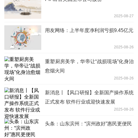
2025-08-27
用友网络：上半年度净利润亏损9.45亿元
2025-08-26
重塑厨房美学，华帝让“战损现场”化身治
愈烟火间
2025-08-26
新消息丨【风口研报】全新国产操作系统
正式发布 软件行业或迎快速发展
2025-08-26
头条：山东滨州：“滨州政好”惠民更便民