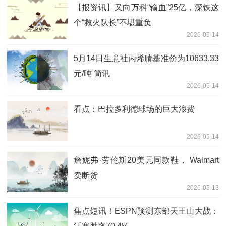
【报资讯】又向万科“输血”25亿，深铁这
个“救火队长”不堪重负
2026-05-14
5月14日生意社丙烯腈基准价为10633.33
元/吨 简讯
2026-05-14
看点：巴拉多利德球场的巨大浪费
2026-05-14
詹妮弗·劳伦斯20美元同款鞋， Walmart
卖断货
2026-05-13
焦点短讯！ESPN预测东部天王山大战：