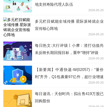
地支持寿险代理人队伍
2026-05-20
多元栏目赋能全域传播 星际派铸就企业
宣传核心阵地
2026-05-20
每日热文:大行评级丨小摩：渣打估值尚
未反映长期回报目标，重申“增持”评级
2026-05-20
【新要闻】中通快递-W(02057)：“量价
利”齐升，Q1包裹量97亿件，超行业增速
2026-05-20
7.4%
每日速讯：天创时尚：拟出售419万股已
回购股份
2026-05-19