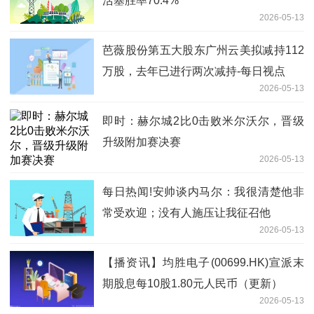
活塞胜率70.4%
2026-05-13
芭薇股份第五大股东广州云美拟减持112
万股，去年已进行两次减持-每日视点
2026-05-13
即时：赫尔城2比0击败米尔沃尔，晋级
升级附加赛决赛
2026-05-13
每日热闻!安帅谈内马尔：我很清楚他非
常受欢迎；没有人施压让我征召他
2026-05-13
【播资讯】均胜电子(00699.HK)宣派末
期股息每10股1.80元人民币（更新）
2026-05-13