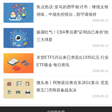
焦点热议:皇马的西甲检讨书：锋线太铁
得练，中场失控得治，防守请保持
2026-05-12
扬眉吐气！CBA季后赛“证明自己身价”的
三大球星
2026-05-12
非货ETF5月以来已净流出1335亿元 行业
ETF吸金 每日资讯
2026-05-12
微头条丨阿努诺比将在东决G1复出 尼克
斯五门齐阵容备战东决
2026-05-12
中穆青年网