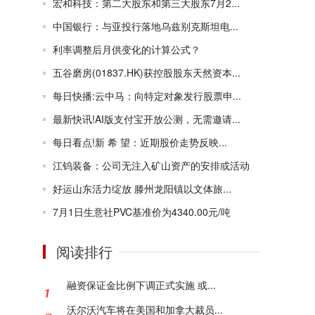
宏和科技：第二大股东和第三大股东7月2...
中国银行：与亚投行落地乌兹别克斯坦电...
利率调整后月供变化的计算公式？
五谷磨房(01837.HK)获控股股东天然资本...
每日快播:云中马：向特定对象发行股票申...
最新快讯!AI版支付宝开放公测，无需邀请...
每日看点!新 希 望：近期股价走势反映...
江钨装备：公司无注入矿山资产的安排或活动
好运山东活力绽放 滕州龙阳镇以文体旅...
7月1日生意社PVC基准价为4340.00元/吨
阅读排行
融资保证金比例下调正式实施 或...
沃尔沃汽车将在美国和加拿大裁员...