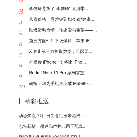
李佳琦背叛了“李佳琦” 直播带...
从卷价格、卷营销到如今卷“健康...
助燃运动热情，传递爱与希望——...
第三方配件厂下场爆料，苹果 iP...
X 禁止第三方抓取数据，只因要...
外媒称 iPhone 15 将比 iPho...
Redmi Note 13 Pro 系列官宣...
研报：华为手机再突破 Mate60 ...
精彩推送
动态焦点:7月1日生意社玉米基准...
志特新材：题述岗位并非用于配套...
微资讯！北摩高科(002985.SZ)主...