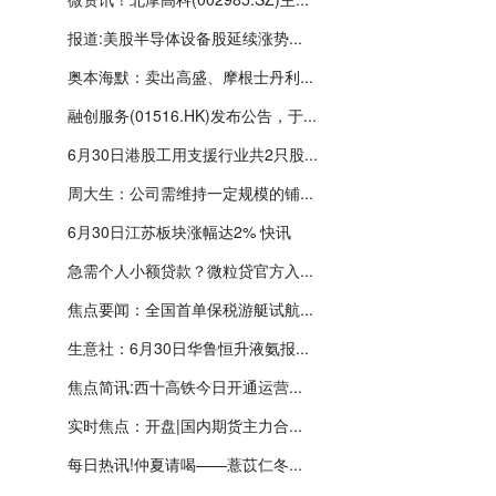
报道:美股半导体设备股延续涨势...
奥本海默：卖出高盛、摩根士丹利...
融创服务(01516.HK)发布公告，于...
6月30日港股工用支援行业共2只股...
周大生：公司需维持一定规模的铺...
6月30日江苏板块涨幅达2% 快讯
急需个人小额贷款？微粒贷官方入...
焦点要闻：全国首单保税游艇试航...
生意社：6月30日华鲁恒升液氨报...
焦点简讯:西十高铁今日开通运营...
实时焦点：开盘|国内期货主力合...
每日热讯!仲夏请喝——薏苡仁冬...