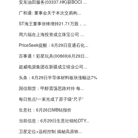
安东油田服务(03337.HK)获BOCI ...
广和通: 董事会关于本次交易构...
ST海王董事张锋增持21.71万股，...
周六福在上海投资成立珠宝公司 ...
PriceSeek提醒：6月29日亚通石化...
百事通！彩星玩具(00869)6月29日...
超威电源集团在新疆成立镁业公司...
头条：6月29日半导体材料板块涨幅达7%
国信期货：甲醇震荡思路对待 每...
每日焦点!一束光成了原子级“尺子”
生意社：6月26日MB钴报价
当前信息：6月29日生意社锦纶DTY...
卫星定位+远程控制 揭秘高原铁...