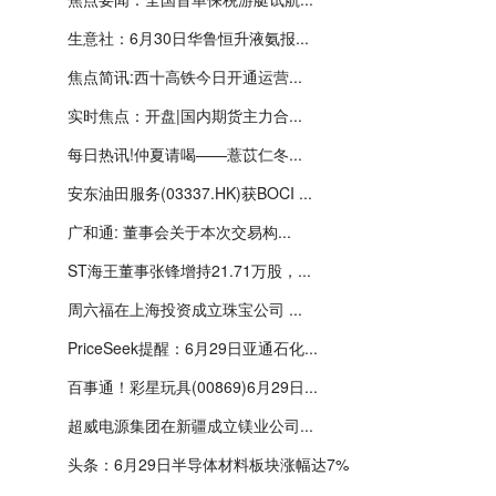
生意社：6月30日华鲁恒升液氨报...
焦点简讯:西十高铁今日开通运营...
实时焦点：开盘|国内期货主力合...
每日热讯!仲夏请喝——薏苡仁冬...
安东油田服务(03337.HK)获BOCI ...
广和通: 董事会关于本次交易构...
ST海王董事张锋增持21.71万股，...
周六福在上海投资成立珠宝公司 ...
PriceSeek提醒：6月29日亚通石化...
百事通！彩星玩具(00869)6月29日...
超威电源集团在新疆成立镁业公司...
头条：6月29日半导体材料板块涨幅达7%