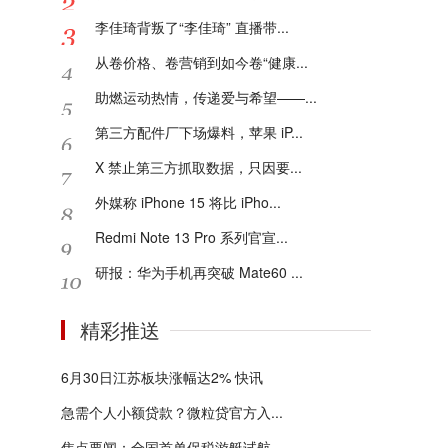
李佳琦背叛了“李佳琦” 直播带...
从卷价格、卷营销到如今卷“健康...
助燃运动热情，传递爱与希望——...
第三方配件厂下场爆料，苹果 iP...
X 禁止第三方抓取数据，只因要...
外媒称 iPhone 15 将比 iPho...
Redmi Note 13 Pro 系列官宣...
研报：华为手机再突破 Mate60 ...
精彩推送
6月30日江苏板块涨幅达2% 快讯
急需个人小额贷款？微粒贷官方入...
焦点要闻：全国首单保税游艇试航...