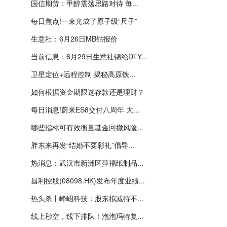
国信期货：甲醇震荡思路对待 每...
每日焦点!一束光成了原子级“尺子”
生意社：6月26日MB钴报价
当前信息：6月29日生意社锦纶DTY...
卫星定位+远程控制 揭秘高原铁...
如何根据资金期限选存款还是理财？
每日消息!蔚来ES8交付八周年 大...
哪些指标可有效衡量基金回撤风险...
胖东来再发“结婚不要彩礼”倡导...
热消息：武汉市新洲区萍福纸制品...
昌利控股(08098.HK)发布年度业绩...
热头条丨峰岹科技：股东拟减持不...
线上秒空，线下排队！泡泡玛特复...