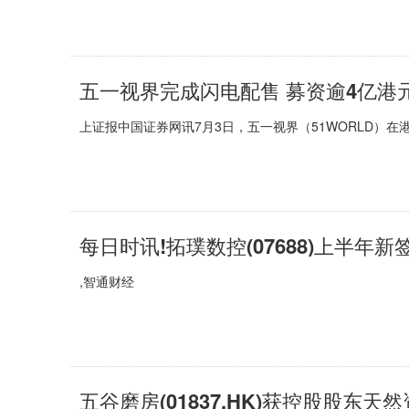
五一视界完成闪电配售 募资逾4亿港
上证报中国证券网讯7月3日，五一视界（51WORLD）在
每日时讯!拓璞数控(07688)上半年
,智通财经
五谷磨房(01837.HK)获控股股东天