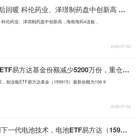
创新药板块午后回暖 科伦药业、泽璟制药盘中创新高 今日热议
，科伦药业、泽璟制药盘中创新高，海南海药4连板，
2026-07-02
7月1日创业板ETF易方达基金份额减少5200万份，重仓股宁德时代、中际旭创、新易盛
，创业板ETF易方达基金（159915）最新份额为106 9
2026-07-02
简讯:官方定调下一代电池技术，电池ETF易方达（159175）近一月资金净流入居同标的产品首位