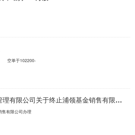
议
 空单于102200-
每日快播:港股小盘LOF: 易方达基金管理有限公司关于终止浦领基金销售有限公司办理本公司旗下基金销售业务的公告
销售有限公司办理