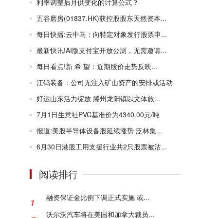
利率调整后月供变化的计算公式？
五谷磨房(01837.HK)获控股股东天然资本...
每日快播:云中马：向特定对象发行股票申...
最新快讯!AI版支付宝开放公测，无需邀请...
每日看点!新 希 望：近期股价走势反映...
江钨装备：公司无注入矿山资产的安排或活动
好运山东活力绽放 滕州龙阳镇以文体旅...
7月1日生意社PVC基准价为4340.00元/吨
报道:美股半导体设备股延续涨势 泛林集...
6月30日港股工用支援行业共2只股票被沽...
阅读排行
融资保证金比例下调正式实施 或...
沃尔沃汽车将在美国和加拿大裁员...