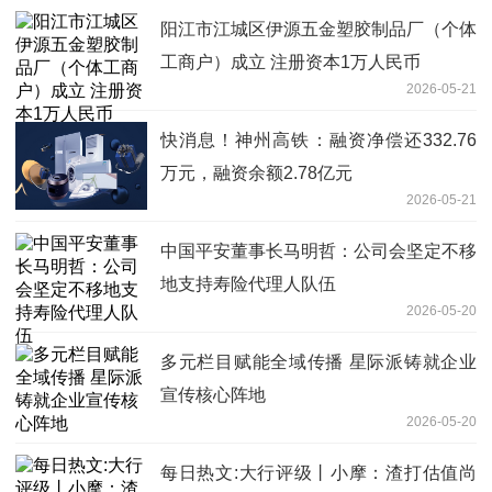
阳江市江城区伊源五金塑胶制品厂（个体
工商户）成立 注册资本1万人民币
2026-05-21
快消息！神州高铁：融资净偿还332.76
万元，融资余额2.78亿元
2026-05-21
中国平安董事长马明哲：公司会坚定不移
地支持寿险代理人队伍
2026-05-20
多元栏目赋能全域传播 星际派铸就企业
宣传核心阵地
2026-05-20
每日热文:大行评级丨小摩：渣打估值尚