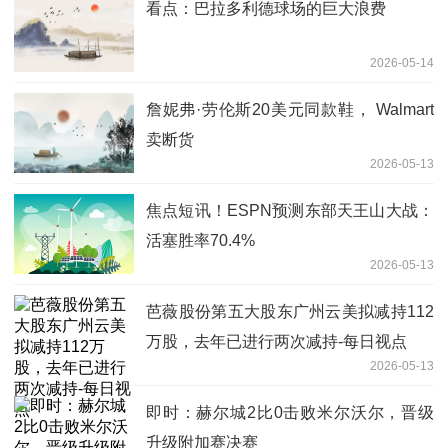
看点：巴拉多利德球场的巨大浪费
2026-05-14
詹妮弗·劳伦斯20美元同款鞋， Walmart
卖断货
2026-05-13
焦点短讯！ESPN预测东部天王山大战：
活塞胜率70.4%
2026-05-13
芭薇股份第五大股东广州云美拟减持112
万股，去年已进行两次减持-每日视点
2026-05-13
即时：赫尔城2比0击败米尔沃尔，晋级
升级附加赛决赛