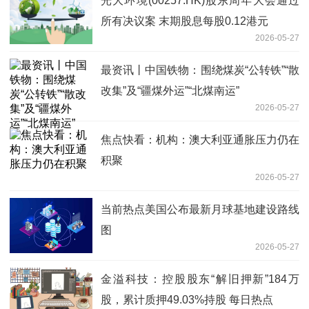
光大环境(00257.HK)股东周年大会通过
所有决议案 末期股息每股0.12港元
2026-05-27
最资讯丨中国铁物：围绕煤炭“公转铁”“散
改集”及“疆煤外运”“北煤南运”
2026-05-27
焦点快看：机构：澳大利亚通胀压力仍在
积聚
2026-05-27
当前热点美国公布最新月球基地建设路线
图
2026-05-27
金溢科技：控股股东“解旧押新”184万
股，累计质押49.03%持股 每日热点