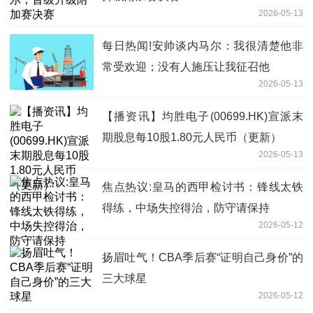
2026-05-13
每日热闻!安帅谈内马尔：我很清楚他非
常受欢迎；没有人施压让我征召他
2026-05-13
【播资讯】均胜电子(00699.HK)宣派末
期股息每10股1.80元人民币（更新）
2026-05-13
焦点热议:皇马的西甲检讨书：锋线太铁
得练，中场失控得治，防守请保持
2026-05-12
扬眉吐气！CBA季后赛“证明自己身价”的
三大球星
2026-05-12