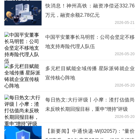
快消息！神州高铁：融资净偿还332.76
万元，融资余额2.78亿元
2026-05-21
中国平安董事长马明哲：公司会坚定不移
地支持寿险代理人队伍
2026-05-20
多元栏目赋能全域传播 星际派铸就企业
宣传核心阵地
2026-05-20
每日热文:大行评级丨小摩：渣打估值尚
未反映长期回报目标，重申“增持”评级
2026-05-20
【新要闻】中通快递-W(02057)：“量价