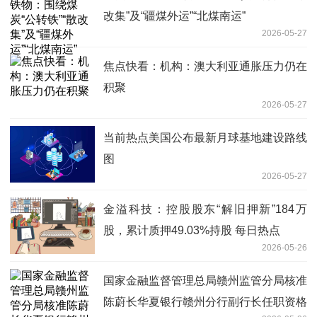
改集”及“疆煤外运”“北煤南运”
2026-05-27
焦点快看：机构：澳大利亚通胀压力仍在
积聚
2026-05-27
当前热点美国公布最新月球基地建设路线
图
2026-05-27
金溢科技：控股股东“解旧押新”184万
股，累计质押49.03%持股 每日热点
2026-05-26
国家金融监督管理总局赣州监管分局核准
陈蔚长华夏银行赣州分行副行长任职资格