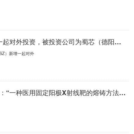
）
速讯：天铁科技（300587.SZ）新增一起对外投资，被投资公司为蜀芯（德阳）半导体有限公司
 SZ）新增一起对外
当前热议!斯瑞新材获得发明专利授权：“一种医用固定阳极X射线靶的熔铸方法及其应用”