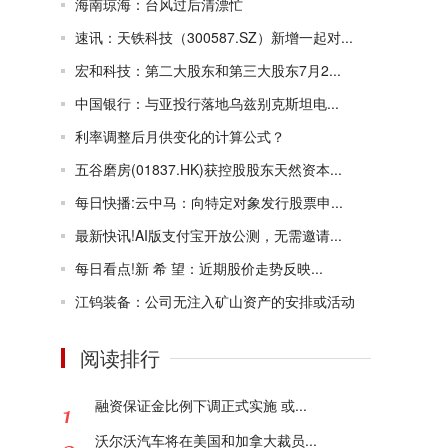
海南琼海：台风过后清漂忙
速讯：天铁科技（300587.SZ）新增一起对...
宏和科技：第二大股东和第三大股东7月2...
中国银行：与亚投行落地乌兹别克斯坦电...
利率调整后月供变化的计算公式？
五谷磨房(01837.HK)获控股股东天然资本...
每日快播:云中马：向特定对象发行股票申...
最新快讯!AI版支付宝开放公测，无需邀请...
每日看点!新 希 望：近期股价走势反映...
江钨装备：公司无注入矿山资产的安排或活动
阅读排行
融资保证金比例下调正式实施 或...
沃尔沃汽车将在美国和加拿大裁员...