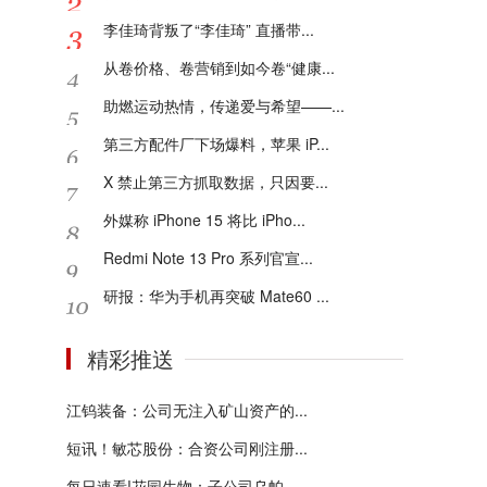
李佳琦背叛了“李佳琦” 直播带...
从卷价格、卷营销到如今卷“健康...
助燃运动热情，传递爱与希望——...
第三方配件厂下场爆料，苹果 iP...
X 禁止第三方抓取数据，只因要...
外媒称 iPhone 15 将比 iPho...
Redmi Note 13 Pro 系列官宣...
研报：华为手机再突破 Mate60 ...
精彩推送
江钨装备：公司无注入矿山资产的...
短讯！敏芯股份：合资公司刚注册...
每日速看!花园生物：子公司乌帕...