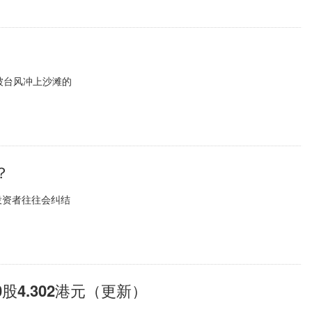
被台风冲上沙滩的
？
投资者往往会纠结
0股4.302港元（更新）