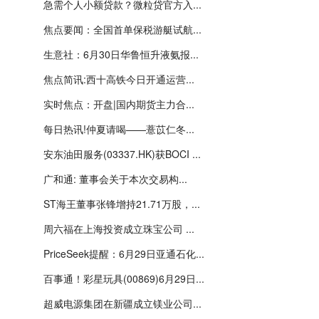
急需个人小额贷款？微粒贷官方入...
焦点要闻：全国首单保税游艇试航...
生意社：6月30日华鲁恒升液氨报...
焦点简讯:西十高铁今日开通运营...
实时焦点：开盘|国内期货主力合...
每日热讯!仲夏请喝——薏苡仁冬...
安东油田服务(03337.HK)获BOCI ...
广和通: 董事会关于本次交易构...
ST海王董事张锋增持21.71万股，...
周六福在上海投资成立珠宝公司 ...
PriceSeek提醒：6月29日亚通石化...
百事通！彩星玩具(00869)6月29日...
超威电源集团在新疆成立镁业公司...