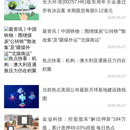
光大环境(00257.HK)股东周年大会通过
所有决议案 末期股息每股0.12港元
2026-05-27
最资讯丨中国铁物：围绕煤炭“公转铁”“散
改集”及“疆煤外运”“北煤南运”
2026-05-27
焦点快看：机构：澳大利亚通胀压力仍在
积聚
2026-05-27
当前热点美国公布最新月球基地建设路线
图
2026-05-27
金溢科技：控股股东“解旧押新”184万
股，累计质押49.03%持股 每日热点