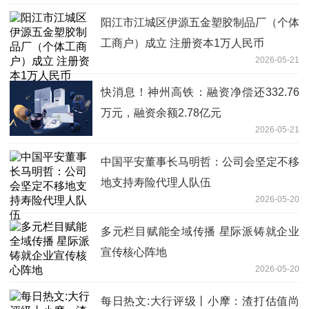
阳江市江城区伊源五金塑胶制品厂（个体
工商户）成立 注册资本1万人民币
2026-05-21
快消息！神州高铁：融资净偿还332.76
万元，融资余额2.78亿元
2026-05-21
中国平安董事长马明哲：公司会坚定不移
地支持寿险代理人队伍
2026-05-20
多元栏目赋能全域传播 星际派铸就企业
宣传核心阵地
2026-05-20
每日热文:大行评级丨小摩：渣打估值尚