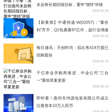
未反映长期回报目标，重申“增持”评级
2026-05-20
【新要闻】中通快递-W(02057)：“量价
利”齐升，Q1包裹量97亿件，超行业增速
2026-05-20
7.4%
每日速讯：天创时尚：拟出售419万股已
回购股份
2026-05-19
千亿券业并购再推进，中金公司“三合
一”重组草案更新
2026-05-19
即时看！惠州市鸿源包装有限公司成立
注册资本10万人民币
2026-05-19