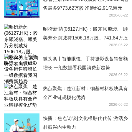
售最多9773.62万股 净筹约2.91亿港元
2026-06-22
昭衍新药(06127.HK)：股东顾晓磊、顾
美芳分别减持1506.18万股、741.84万股
2026-06-22
减持计划实施完毕
微头条丨智能眼镜、手持摄影设备销售额
增长 一组数据看我国消费新趋势
2026-06-22
热点聚焦：楚江新材：铜基材料板块具有
全产业链规模化优势
2026-06-22
快播：焦点访谈|文化根脉代代传 激活乡
村振兴内生动力