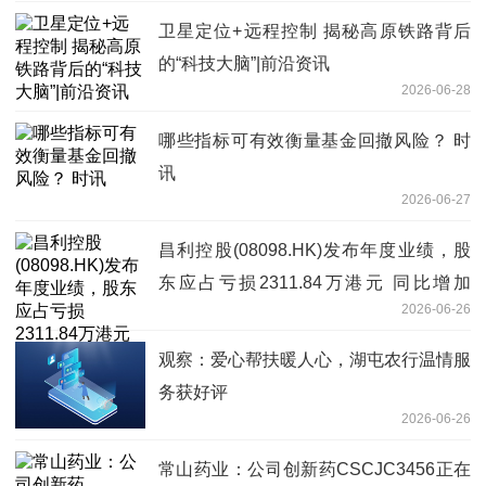
卫星定位+远程控制 揭秘高原铁路背后
的“科技大脑”|前沿资讯
2026-06-28
哪些指标可有效衡量基金回撤风险？ 时
讯
2026-06-27
昌利控股(08098.HK)发布年度业绩，股
东应占亏损2311.84万港元 同比增加
2026-06-26
769.46%-每日看点
观察：爱心帮扶暖人心，湖屯农行温情服
务获好评
2026-06-26
常山药业：公司创新药CSCJC3456正在