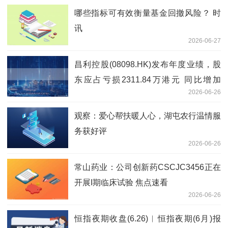
哪些指标可有效衡量基金回撤风险？ 时
讯
2026-06-27
昌利控股(08098.HK)发布年度业绩，股
东应占亏损2311.84万港元 同比增加
2026-06-26
769.46%-每日看点
观察：爱心帮扶暖人心，湖屯农行温情服
务获好评
2026-06-26
常山药业：公司创新药CSCJC3456正在
开展I期临床试验 焦点速看
2026-06-26
恒指夜期收盘(6.26)︱恒指夜期(6月)报