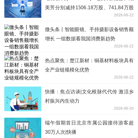
美芳分别减持1506.18万股、741.84万股
2026-06-22
减持计划实施完毕
微头条丨智能眼镜、手持摄影设备销售额
增长 一组数据看我国消费新趋势
2026-06-22
热点聚焦：楚江新材：铜基材料板块具有
全产业链规模化优势
2026-06-22
快播：焦点访谈|文化根脉代代传 激活乡
村振兴内生动力
2026-06-20
端午假期首日北京市属公园接待游客超
30万人次|快播